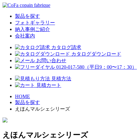
製品を探す
フォトギャラリー
納入事例ご紹介
会社案内
カタログ請求
カタログダウンロード
お問い合わせ
0120-017-580
（平日9：00〜17：30）
見積方法
見積カート
HOME
製品を探す
えほんマルシェシリーズ
えほんマルシェシリーズ