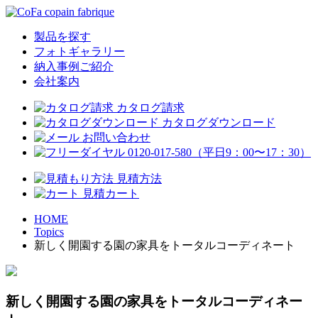
製品を探す
フォトギャラリー
納入事例ご紹介
会社案内
カタログ請求
カタログダウンロード
お問い合わせ
0120-017-580
（平日9：00〜17：30）
見積方法
見積カート
HOME
Topics
新しく開園する園の家具をトータルコーディネート
新しく開園する園の家具をトータルコーディネー