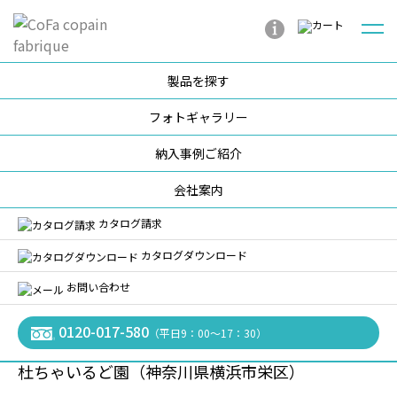
製品を探す
HOME
Topics
スタッフの負担を軽減！自分でのぼれるおむつ交換台
フォトギャラリー
納入事例ご紹介
会社案内
スタッフの負担を軽減！
カタログ請求
自分でのぼれるおむつ交
カタログダウンロード
お問い合わせ
換台
0120-017-580
（平日9：00〜17：30）
杜ちゃいるど園（神奈川県横浜市栄区）