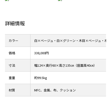
詳細情報
カラー
白×ベージュ・白×グリーン・木目×ベージュ・木目
価格
338,000円
寸法
幅124×奥行60×高さ135㎝（座面高40㎝）
重量
約99.5kg
材質
MFC、金属、布、クッション