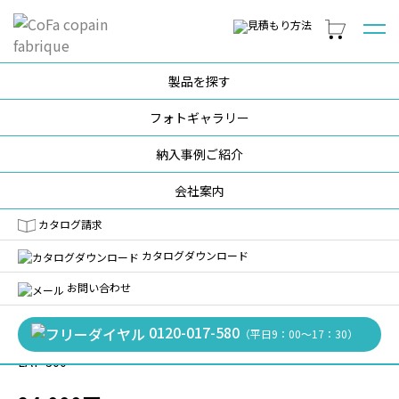
製品を探す
HOME
製品を探す
ごっこ遊び家具・運動遊具・おもちゃ
おもちゃ
ブロック
ルミブロック
フォトギャラリー
納入事例ご紹介
会社案内
カタログ請求
カタログダウンロード
お問い合わせ
#コーナー保育（光のアトリエ）
ルミブロック
0120-017-580
（平日9：00〜17：30）
LAT-300