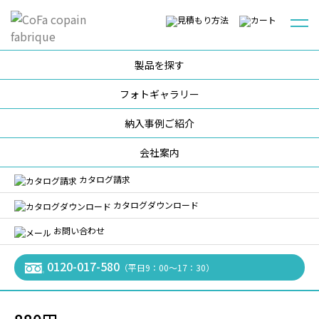
製品を探す
HOME
製品を探す
食器・配膳用品
食器・カトラリー
食器
フォトギャラリー
DECORRE フルーツ皿［乳児用 3.5寸］
納入事例ご紹介
会社案内
カタログ請求
カタログダウンロード
#DECORRE（デコ）
#DECORREシリーズ
DECORRE フルーツ皿［乳児用
お問い合わせ
3.5寸］
0120-017-580
（平日9：00〜17：30）
DEC-102